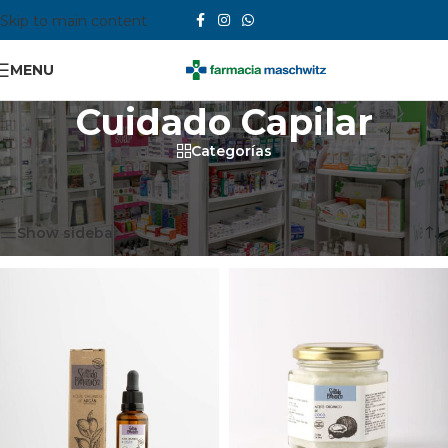
Skip to main content
MENU
Cuidado Capilar
Categorías
Inicio
/
Cosmética Natural
/
Cuidado Capilar
Mostrando 1–12 de 37 resultados
Show sidebar