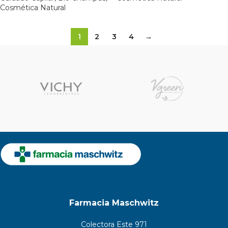
Cosmética Natural
1
2
3
4
→
Farmacia Maschwitz
Colectora Este 971