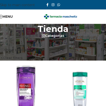
Skip to main content
MENU
Tienda
Categorías
Inicio
/
Tienda
Mostrando 1–12 de 15 resultados
Show sidebar
Clear filters
L'Oreal