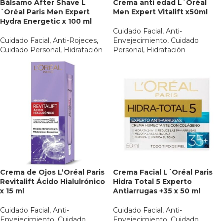
Bálsamo After Shave L
Crema anti edad L´Oréal
´Oréal Paris Men Expert
Men Expert Vitalift x50ml
Hydra Energetic x 100 ml
Cuidado Facial
,
Anti-
Cuidado Facial
,
Anti-Rojeces
,
Envejecimiento
,
Cuidado
Cuidado Personal
,
Hidratación
Personal
,
Hidratación
Crema de Ojos L’Oréal Paris
Crema Facial L´Oréal Paris
Revitalift Ácido Hialulrónico
Hidra Total 5 Experto
x 15 ml
Antiarrugas +35 x 50 ml
Cuidado Facial
,
Anti-
Cuidado Facial
,
Anti-
Envejecimiento
,
Cuidado
Envejecimiento
,
Cuidado